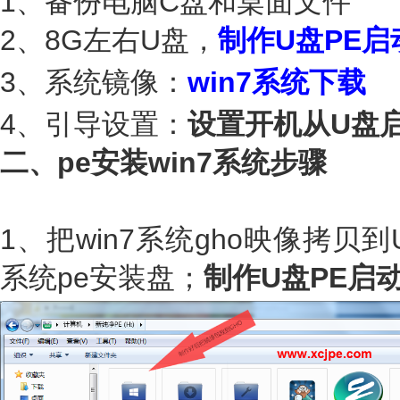
1、备份电脑C盘和桌面文件
2、8G左右U盘，
制作U盘PE启
3、系统镜像：
win7
系统下载
4、引导设置：
设置开机从U盘
二、pe安装win7系统步骤
1、把win7系统gho映像拷贝到
系统pe安装盘；
制作U盘PE启