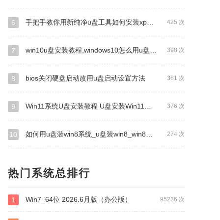
手把手教你用新纯净u盘工具如何安装xp系统
6
425 次
win10u盘安装教程,windows10怎么用u盘新纯净pe安装
7
398 次
bios关闭硬盘启动改用u盘启动设置方法
8
381 次
Win11系统U盘安装教程 U盘安装Win11系统详细图文教程
9
376 次
如何用u盘装win8系统_u盘装win8_win8系统安装教程_新纯净启动
10
274 次
热门系统总排行
Win7_64位 2026.6月版（办公版）
1
95236 次