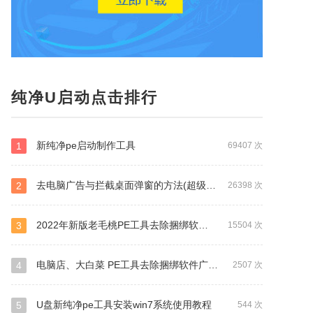
纯净U启动点击排行
新纯净pe启动制作工具
1
69407 次
去电脑广告与拦截桌面弹窗的方法(超级实用)
2
26398 次
2022年新版老毛桃PE工具去除捆绑软件广告的方法（独家首发）
3
15504 次
电脑店、大白菜 PE工具去除捆绑软件广告的方法
4
2507 次
U盘新纯净pe工具安装win7系统使用教程
5
544 次