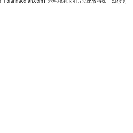
店【diannaodian.com】老毛桃的取消方法比较特殊，如想使