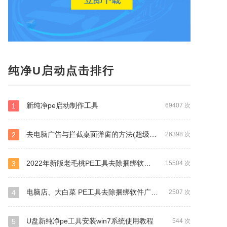
纯净U启动点击排行
新纯净pe启动制作工具
1
69407 次
去电脑广告与拦截桌面弹窗的方法(超级实用)
2
26398 次
2022年新版老毛桃PE工具去除捆绑软件广告的方法（独家首发）
3
15504 次
电脑店、大白菜 PE工具去除捆绑软件广告的方法
4
2507 次
U盘新纯净pe工具安装win7系统使用教程
5
544 次