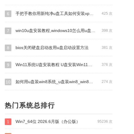
手把手教你用新纯净u盘工具如何安装xp系统
6
425 次
win10u盘安装教程,windows10怎么用u盘新纯净pe安装
7
398 次
bios关闭硬盘启动改用u盘启动设置方法
8
381 次
Win11系统U盘安装教程 U盘安装Win11系统详细图文教程
9
376 次
如何用u盘装win8系统_u盘装win8_win8系统安装教程_新纯净启动
10
274 次
热门系统总排行
Win7_64位 2026.6月版（办公版）
1
95236 次