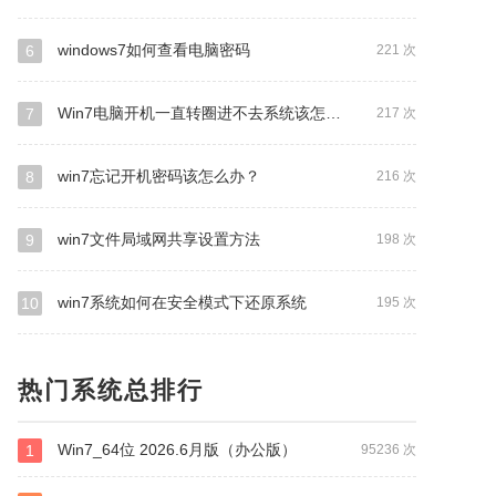
windows7如何查看电脑密码
6
221 次
Win7电脑开机一直转圈进不去系统该怎么办？
7
217 次
win7忘记开机密码该怎么办？
8
216 次
win7文件局域网共享设置方法
9
198 次
win7系统如何在安全模式下还原系统
10
195 次
热门系统总排行
Win7_64位 2026.6月版（办公版）
1
95236 次