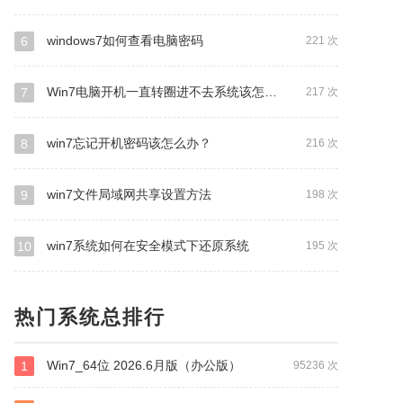
windows7如何查看电脑密码
6
221 次
Win7电脑开机一直转圈进不去系统该怎么办？
7
217 次
win7忘记开机密码该怎么办？
8
216 次
win7文件局域网共享设置方法
9
198 次
win7系统如何在安全模式下还原系统
10
195 次
热门系统总排行
Win7_64位 2026.6月版（办公版）
1
95236 次